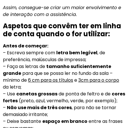
Assim, consegue-se criar um maior envolvimento e
de interação com a assistência.
Aspetos que convêm ter em linha
de conta quando o for utilizar:
Antes de começar:
– Escreva sempre com
letra bem legível
, de
preferência, maiúsculas de impressa;
– Faça as letras de
tamanho suficientemente
grande
para que se possa ler no fundo da sala –
mínimo de
6 cm para os títulos
e
3cm para o corpo
da letra;
– Use
canetas grossas
de ponta de feltro e de
cores
fortes
(preto, azul, vermelho, verde, por exemplo);
–
Não use mais de três cores
, para não se tornar
demasiado irritante;
– Deixe bastante
espaço em branco
entre as frases