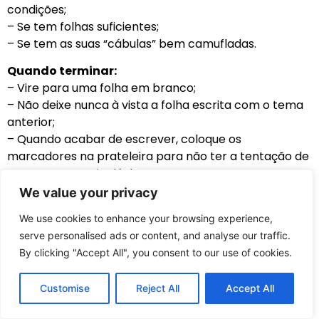
condições;
– Se tem folhas suficientes;
– Se tem as suas “cábulas” bem camufladas.
Quando terminar:
– Vire para uma folha em branco;
– Não deixe nunca à vista a folha escrita com o tema
anterior;
– Quando acabar de escrever, coloque os
marcadores na prateleira para não ter a tentação de
começar a manipulá-los com as mãos.
We value your privacy
TIPOS DE AUXILIARES
We use cookies to enhance your browsing experience,
Considero como auxiliares todos os recursos que nos
serve personalised ads or content, and analyse our traffic.
permitam aumentar o impacto da nossa
By clicking "Accept All", you consent to our use of cookies.
comunicação.
Customise
Reject All
Accept All
Assim, dividimos os auxiliares em dois grandes
grupos: