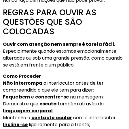
Nunca faça afirmações que não pode provar.
REGRAS PARA OUVIR AS
QUESTÕES QUE SÃO
COLOCADAS
Ouvir com atenção nem sempre é tarefa fácil.
Especialmente quando estamos emocionalmente
alterados ou sob uma grande pressão, como quando
se está em frente a um público.
Como Proceder
Não interrompa
o interlocutor antes de ter
compreendido o que ele tem para dizer;
Foque bem
e
concentre
–
se
na mensagem;
Demonstre que
escuta
também através da
linguagem
corporal
;
Mantenha o
contacto
ocular
com o interlocutor;
Incline
–
se
ligeiramente para a frente;