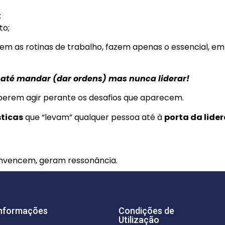
;
to;
m as rotinas de trabalho, fazem apenas o essencial, em
 até mandar (dar ordens) mas nunca liderar!
aberem agir perante os desafios que aparecem.
sticas
que “levam” qualquer pessoa até à
porta da lide
convencem, geram ressonância.
nformações
Condições de
Utilização