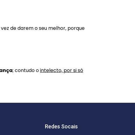
 vez de darem o seu melhor, porque
rança
; contudo o
intelecto, por si só
Redes Socais