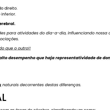
o direito.
inferior.
erebral.
des para atividades do dia-a-dia, influenciando nossa c
ociações.
do que o outro!!
lto desempenho que haja representatividade de domi
s
naturais decorrentes destas diferenças.
AL