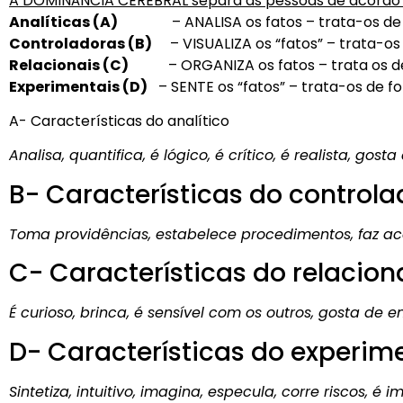
A DOMINÂNCIA CEREBRAL separa as pessoas de acordo c
Analíticas (A)
– ANALISA os fatos – trata-os de fo
Controladoras (B)
– VISUALIZA os “fatos” – trata-os d
Relacionais (C)
– ORGANIZA os fatos – trata os deta
Experimentais (D)
– SENTE os “fatos” – trata-os de fo
A- Características do analítico
Analisa, quantifica, é lógico, é crítico, é realista, g
B- Características do controla
Toma providências, estabelece procedimentos, faz acon
C- Características do relacion
É curioso, brinca, é sensível com os outros, gosta de e
D- Características do experim
Sintetiza, intuitivo, imagina, especula, corre riscos, é