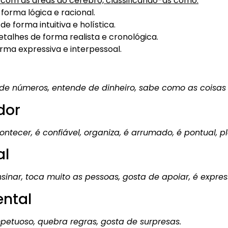
om as áreas do cérebro, classificando-as como:
rma lógica e racional.
e forma intuitiva e holística.
lhes de forma realista e cronológica.
rma expressiva e interpessoal.
osta de números, entende de dinheiro, sabe como as coisa
dor
tecer, é confiável, organiza, é arrumado, é pontual, pl
al
nsinar, toca muito as pessoas, gosta de apoiar, é expres
ental
 impetuoso, quebra regras, gosta de surpresas.