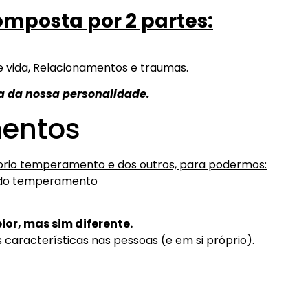
mposta por 2 partes:
e vida, Relacionamentos e traumas.
a da nossa personalidade.
mentos
prio temperamento e dos outros, para podermos:
s do temperamento
or, mas sim diferente.
s características nas pessoas (e em si próprio)
.