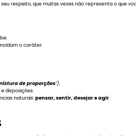
seu respeito, que muitas vezes não representa o que voc
abe.
moldam o caráter.
istura de proporções
’).
e disposições.
ncias naturais:
pensar, sentir, desejar e agir
.
S