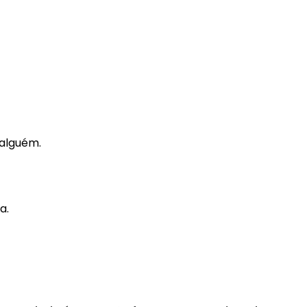
 alguém.
a.