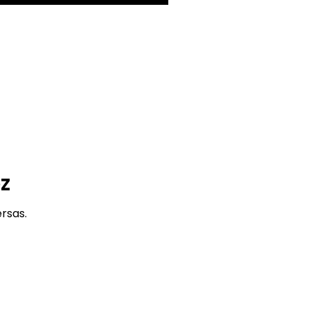
OZ
rsas.